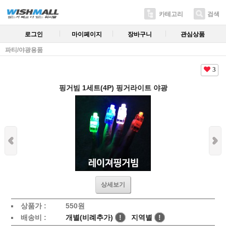
카테고리
검색
로그인
마이페이지
장바구니
관심상품
파티/야광용품
3
핑거빔 1세트(4P) 핑거라이트 야광
상세보기
상품가 :
550원
배송비 :
개별(비례추가)
!
지역별
!