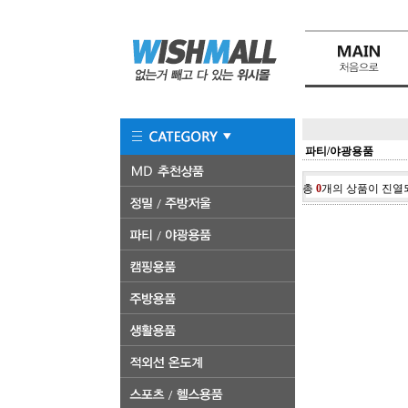
파티/야광용품
총
0
개의 상품이 진열