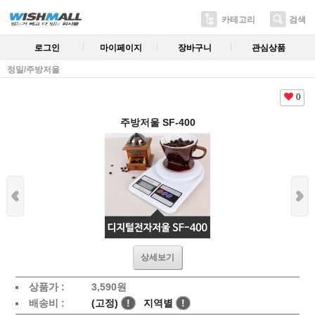
카테고리
검색
로그인
마이페이지
장바구니
관심상품
정밀/주방저울
0
주방저울 SF-400
상세보기
상품가 :
3,590원
배송비 :
(고정)
!
지역별
!