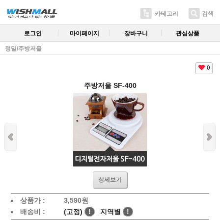
카테고리
검색
로그인
마이페이지
장바구니
관심상품
정밀/주방저울
0
주방저울 SF-400
상세보기
상품가 :
3,590원
배송비 :
(고정)
!
지역별
!