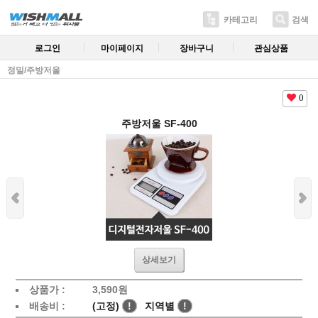
카테고리
검색
로그인
마이페이지
장바구니
관심상품
정밀/주방저울
0
주방저울 SF-400
상세보기
상품가 :
3,590원
배송비 :
(고정)
!
지역별
!