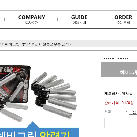
품
>
헤비그립 악력기 6단계 전문선수용 근력기
헤비그립
제조회사 : 위시몰
판매가격 :
5,450원
선택
: