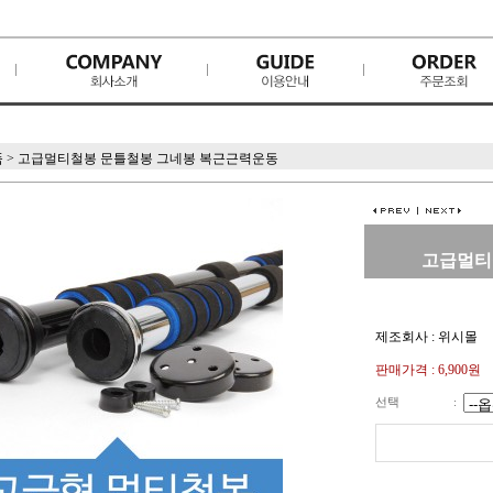
품
>
고급멀티철봉 문틀철봉 그네봉 복근근력운동
고급멀티
제조회사 : 위시몰
판매가격 :
6,900원
선택
: