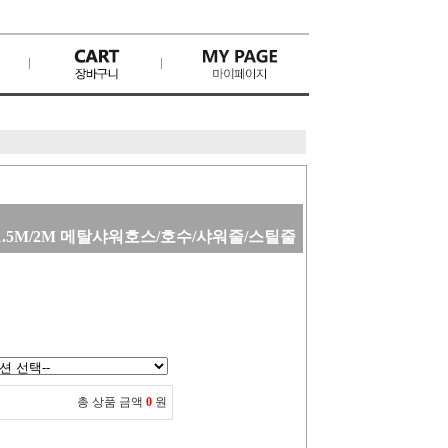
1.5M/2M 메탈샤워호스/호수/샤워줄/스틸줄
총 상품 금액
0
원