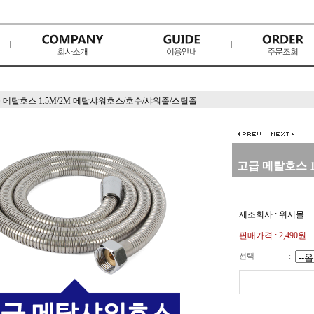
 메탈호스 1.5M/2M 메탈샤워호스/호수/샤워줄/스틸줄
고급 메탈호스 
제조회사 : 위시몰
판매가격 :
2,490원
선택
: