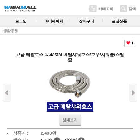
카테고리
검색
로그인
마이페이지
장바구니
관심상품
생활용품
1
고급 메탈호스 1.5M/2M 메탈샤워호스/호수/샤워줄/스틸
줄
상세보기
상품가 :
2,490원