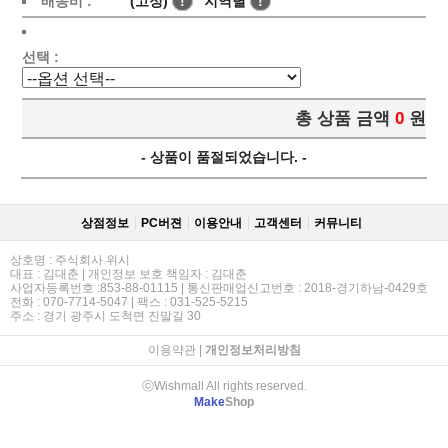
배송비 :
(고정)
!
지역별
!
선택 :
총 상품 금액
0
원
- 상품이 품절되었습니다. -
상점정보
PC버젼
이용안내
고객센터
커뮤니티
상호명 : 주식회사 위시
대표 : 김대춘 | 개인정보 보호 책임자 : 김대춘
사업자등록번호 :853-88-01115 | 통신판매업신고번호 : 2018-경기하남-0429호
전화 : 070-7714-5047 | 팩스 : 031-525-5215
주소 : 경기 광주시 도척면 진말길 30
이용약관
|
개인정보처리방침
ⓒWishmall All rights reserved.
Make
Shop