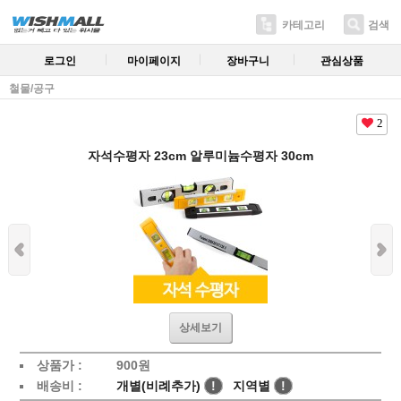
카테고리
검색
로그인
마이페이지
장바구니
관심상품
철물/공구
2
자석수평자 23cm 알루미늄수평자 30cm
상세보기
상품가 :
900원
배송비 :
개별(비례추가)
!
지역별
!