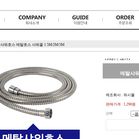
샤워호스 메탈호스 샤워줄 1.5M/2M/3M
메탈샤워호
제조회사 : 위시몰
판매가격 :
1,290원
선택
: