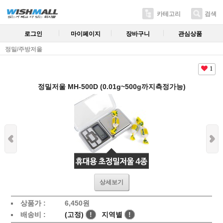
카테고리
검색
로그인
마이페이지
장바구니
관심상품
정밀/주방저울
1
정밀저울 MH-500D (0.01g~500g까지측정가능)
상세보기
상품가 :
6,450원
배송비 :
(고정)
!
지역별
!